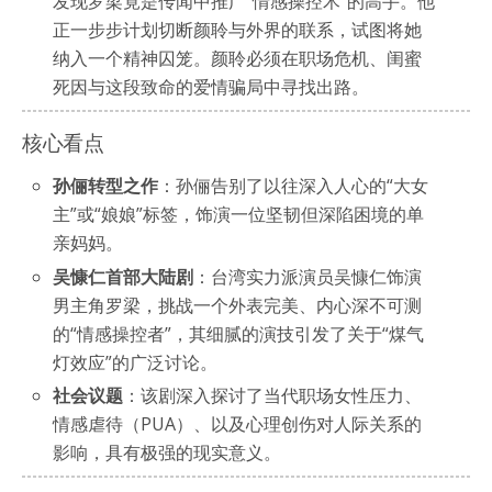
发现罗梁竟是传闻中推广“情感操控术”的高手。他
正一步步计划切断颜聆与外界的联系，试图将她
纳入一个精神囚笼。颜聆必须在职场危机、闺蜜
死因与这段致命的爱情骗局中寻找出路。
核心看点
孙俪转型之作
：孙俪告别了以往深入人心的“大女
主”或“娘娘”标签，饰演一位坚韧但深陷困境的单
亲妈妈。
吴慷仁首部大陆剧
：台湾实力派演员吴慷仁饰演
男主角罗梁，挑战一个外表完美、内心深不可测
的“情感操控者”，其细腻的演技引发了关于“煤气
灯效应”的广泛讨论。
社会议题
：该剧深入探讨了当代职场女性压力、
情感虐待（PUA）、以及心理创伤对人际关系的
影响，具有极强的现实意义。