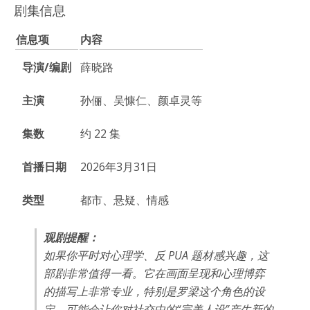
剧集信息
信息项
内容
导演/编剧
薛晓路
主演
孙俪、吴慷仁、颜卓灵等
集数
约 22 集
首播日期
2026年3月31日
类型
都市、悬疑、情感
观剧提醒：
如果你平时对心理学、反 PUA 题材感兴趣，这
部剧非常值得一看。它在画面呈现和心理博弈
的描写上非常专业，特别是罗梁这个角色的设
定，可能会让你对社交中的“完美人设”产生新的