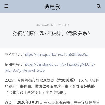
造电影
2026年4月26日 • 没有评论
孙俪/吴慷仁-2026电视剧《危险关系》
夸克链接：
https://pan.quark.cn/s/16a60fabe29a
备用链接：
https://pan.baidu.com/s/1ZoaXdgNLU_3-
IuLh3oAynA?pwd=St65
2026年首播的都市情感悬疑剧
《危险关系》
（又名《失控
的她》）由
孙俪
、
吴慷仁
领衔主演，由著名导演
薛晓路
（《北京遇上西雅图》）执导并编剧。
该剧于
2026年3月31日
在江苏卫视首播，并在流媒体平台