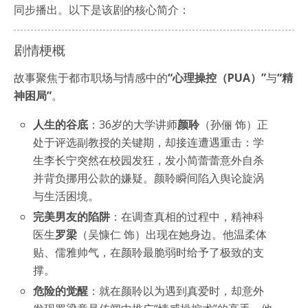
同步播出。以下是该剧的核心简介：
剧情梗概
故事聚焦于都市职场与情感中的
“心理操控（PUA）”
与
“精
神困局”
。
人生的谷底
：36岁的大学讲师
颜聆
（孙俪 饰）正
处于评选副教授的关键期，却接连遭遇重击：学
生李长宁突然在校园发狂，发小简蕾蕾意外自杀
并背负挪用公款的嫌疑。颜聆瞬间陷入舆论旋涡
与生活困境。
完美男友的陷阱
：在调查真相的过程中，精神科
医生
罗梁
（吴慷仁 饰）出现在她身边。他温柔体
贴、儒雅帅气，在颜聆最脆弱时给予了极致的支
撑。
危险的觉醒
：就在颜聆以为遇到真爱时，却意外