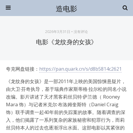
造电影
2026年3月31日 • 没有评论
电影《龙纹身的女孩》
夸克网盘链接：
https://pan.quark.cn/s/d8b5814c2621
《龙纹身的女孩》是一部2011年上映的美国惊悚悬疑片，
由大卫·芬奇执导，基于瑞典作家斯蒂格·拉尔松的同名小说
改编。影片讲述了天才黑客莉丝贝特·萨兰德（ Rooney
Mara 饰）与记者米克尔·布洛姆奎斯特（Daniel Craig
饰）联手调查一起40年前的失踪案的故事。随着调查的深
入，他们揭露了一系列复杂的家族秘密和犯罪行为，而莉
丝贝特本人的过去也逐渐浮出水面。这部电影以其紧张的