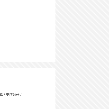
 / 安济知佳 / …