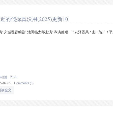
近的侦探真没用(2025)更新10
演: 久城理音编剧: 池田临太郎主演: 诹访部顺一 / 花泽香菜 / 山口智广 / 平
韩动漫
2025
25-09-05
Comments (0)
阅读全文