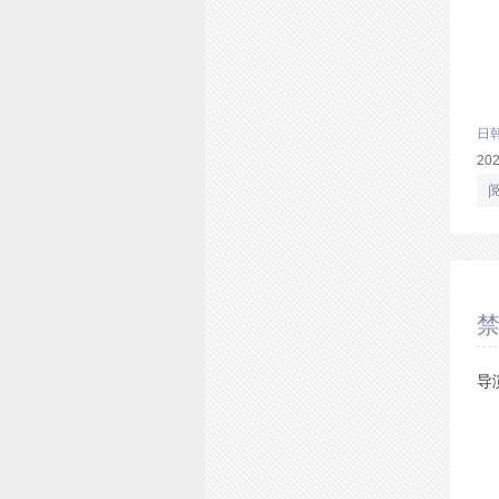
日
20
禁
导