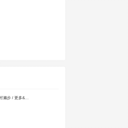
村濑步 / 更多&…