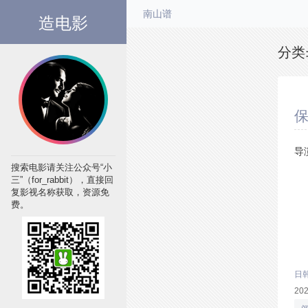
造电影
南山谱
分类
保
导
搜索电影请关注公众号“小
三”（for_rabbit），直接回
复影视名称获取，资源免
费。
日
20