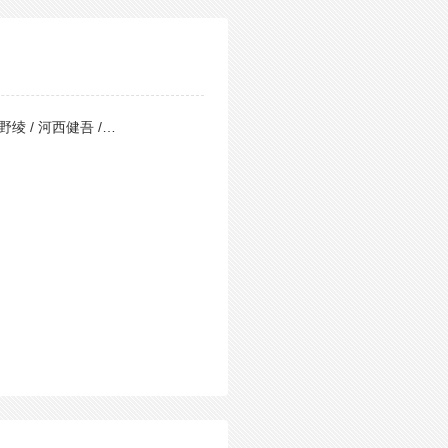
野绫 / 河西健吾 /…