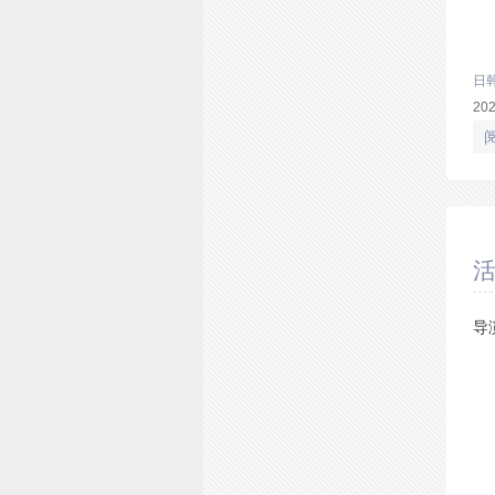
日
20
活
导