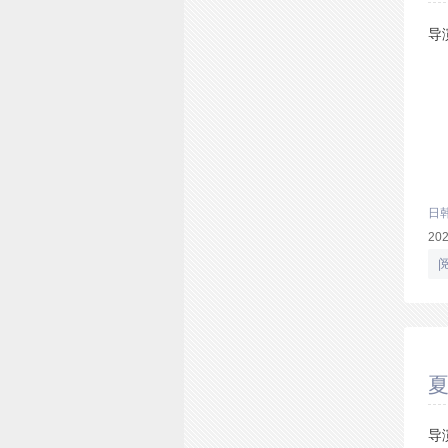
导
日
20
夏
导