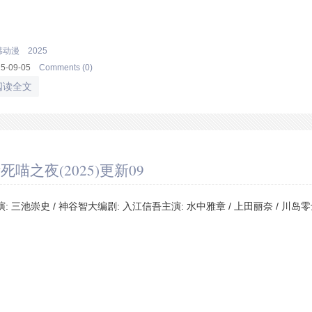
韩动漫
2025
25-09-05
Comments (0)
阅读全文
死喵之夜(2025)更新09
演: 三池崇史 / 神谷智大编剧: 入江信吾主演: 水中雅章 / 上田丽奈 / 川岛零士