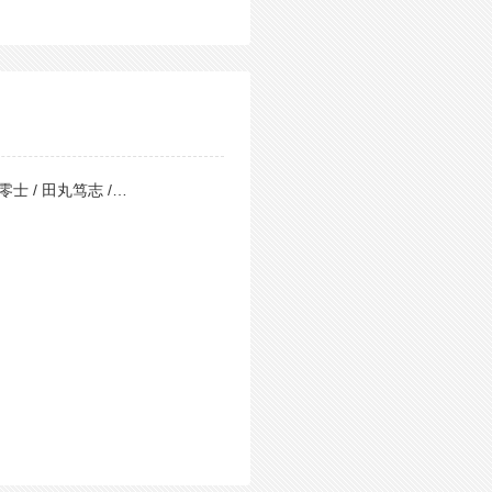
零士 / 田丸笃志 /…