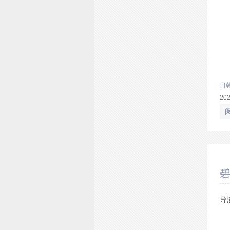
日
20
碧
导