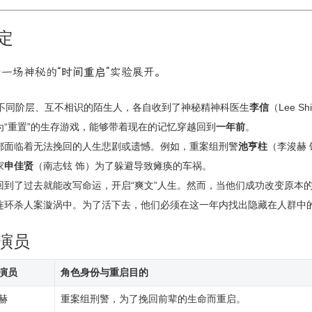
定
着一场神秘的
“时间重启”
实验展开。
自不同阶层、互不相识的陌生人，各自收到了神秘精神科医生
李信
（Lee 
为“重置”的生存游戏，能够带着现在的记忆穿越回到
一年前
。
都面临着无法挽回的人生悲剧或遗憾。例如，重案组刑警
池亨柱
（李浚赫
家
申佳贤
（南志铉 饰）为了躲避导致瘫痪的车祸。
回到了过去就能改写命运，开启“爽文”人生。然而，当他们成功改变原本
连环杀人案漩涡中。为了活下去，他们必须在这一年内找出隐藏在人群中
演员
演员
角色身份与重启目的
赫
重案组刑警，为了挽回前辈的生命而重启。