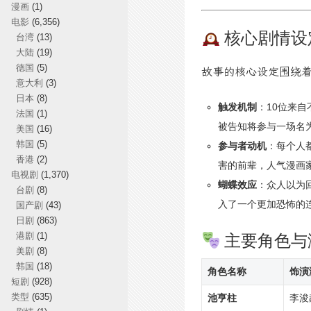
漫画
(1)
电影
(6,356)
核心剧情设
台湾
(13)
大陆
(19)
德国
(5)
故事的核心设定围绕
意大利
(3)
日本
(8)
触发机制
：10位来
法国
(1)
被告知将参与一场名
美国
(16)
韩国
(5)
参与者动机
：每个人
香港
(2)
害的前辈，人气漫画
电视剧
(1,370)
蝴蝶效应
：众人以为
台剧
(8)
入了一个更加恐怖的
国产剧
(43)
日剧
(863)
主要角色与
港剧
(1)
美剧
(8)
韩国
(18)
角色名称
饰演
短剧
(928)
类型
(635)
池亨柱
李浚