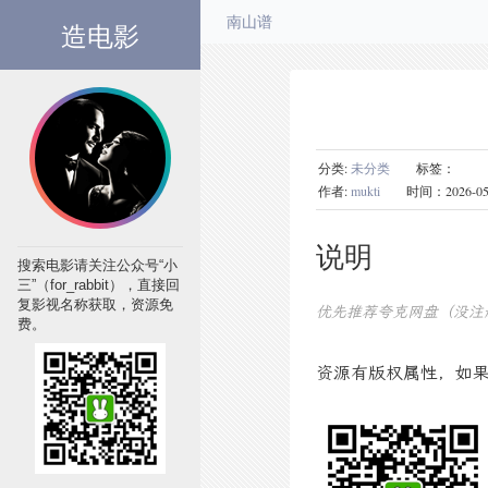
造电影
南山谱
分类:
未分类
标签：
作者:
mukti
时间：2026-05-13
说明
搜索电影请关注公众号“小
三”（for_rabbit），直接回
复影视名称获取，资源免
优先推荐夸克网盘（没注
费。
资源有版权属性，如