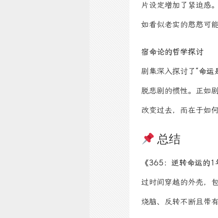
片设定增加了紧迫感
如看似老实的憨憨可
宿命论的哲学探讨
剧集深入探讨了
“命运
脱悲剧的惯性。正如
改变过去，而在于如
总结
《365：逆转命运的1
过时间穿越的外壳，
烧脑、反转不断且带