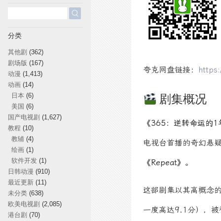
搜
索：
分类
其他剧
(362)
剧场版
(167)
夸克网盘链接：
https
动漫
(1,413)
动画
(14)
剧集概况
日本
(6)
美国
(6)
国产电视剧
(1,627)
《365：逆转命运的1
教程
(10)
教辅
(4)
电视台首播的奇幻悬
绘画
(1)
软件开发
(1)
《Repeat》
。
日韩动漫
(910)
最近更新
(11)
这部剧集以其高概念
未分类
(638)
欧美电视剧
(2,085)
一度高达9.1分），被
港台剧
(70)