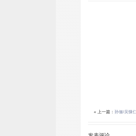
« 上一篇：
孙俪/吴慷
发表评论