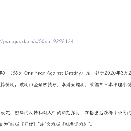
://pan.quark.cn/s/50ea19298124
年》
（365: One Year Against Destiny）是一部于2020年
疑惊悚剧。该剧由金景熙执导，李秀景编剧，改编自日本推理小
的设定、密集的反转和对人性的深刻探讨，在播出后获得了极高
誉为“韩版《开端》”或“文戏版《鱿鱼游戏》”。