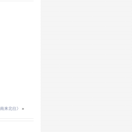
南来北往》
»