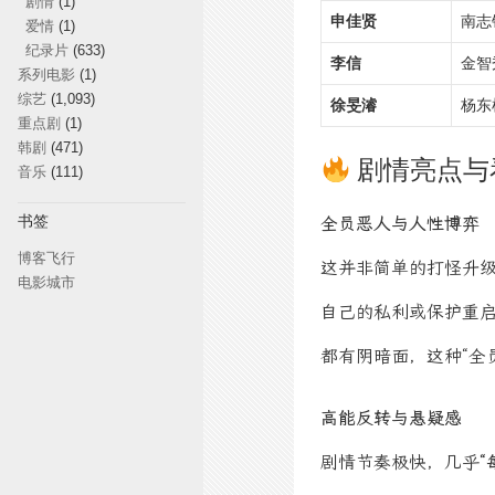
剧情
(1)
申佳贤
南志
爱情
(1)
纪录片
(633)
李信
金智
系列电影
(1)
综艺
(1,093)
徐旻濬
杨东
重点剧
(1)
韩剧
(471)
剧情亮点与
音乐
(111)
书签
全员恶人与人性博弈
博客飞行
这并非简单的打怪升
电影城市
自己的私利或保护重启
都有阴暗面，这种“全
高能反转与悬疑感
剧情节奏极快，几乎
“