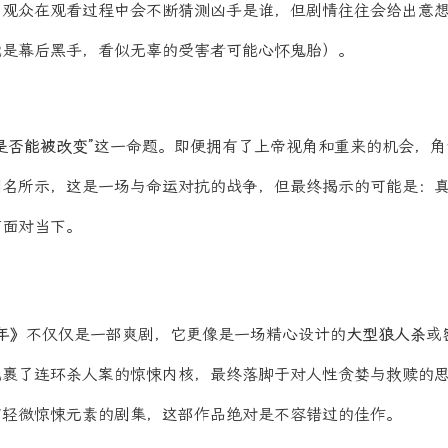
。观众在观看过程中会不断猜测凶手是谁，但剧情往往会给出意
能是幕后黑手，看似无辜的受害者可能心怀鬼胎）。
是否能被改变”
这一命题。即便拥有了上帝视角和重来的机会，角
剧名所示，这是一场与命运对抗的战争，但最终揭示的可能是：
何面对当下。
年》
不仅仅是一部爽剧，它更像是一场精心设计的
大型狼人杀
或
包裹了连环杀人案的惊悚内核，最终落脚于对人性贪婪与救赎的
有轻微惊悚元素的剧集，这部作品绝对是不容错过的佳作。