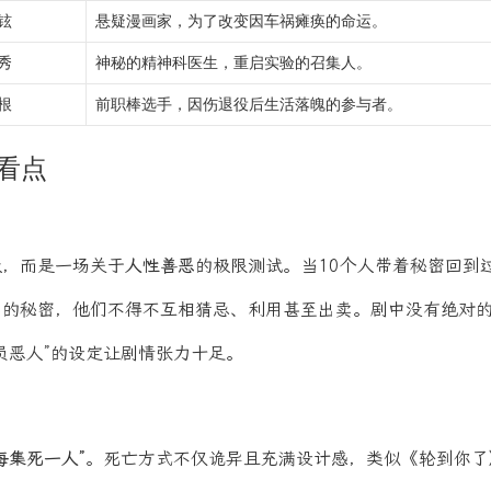
铉
悬疑漫画家，为了改变因车祸瘫痪的命运。
秀
神秘的精神科医生，重启实验的召集人。
根
前职棒选手，因伤退役后生活落魄的参与者。
看点
级，而是一场关于
人性善恶
的极限测试。当10个人带着秘密回到
的秘密，他们不得不互相猜忌、利用甚至出卖。剧中没有绝对的
员恶人”的设定让剧情张力十足。
每集死一人”
。死亡方式不仅诡异且充满设计感，类似《轮到你了