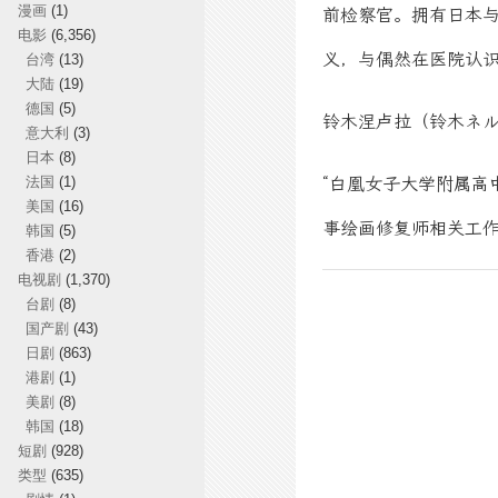
漫画
(1)
前检察官。拥有日本
电影
(6,356)
义，与偶然在医院认
台湾
(13)
大陆
(19)
德国
(5)
铃木涅卢拉（铃木ネル
意大利
(3)
日本
(8)
法国
(1)
“白凰女子大学附属高
美国
(16)
事绘画修复师相关工
韩国
(5)
香港
(2)
电视剧
(1,370)
台剧
(8)
国产剧
(43)
日剧
(863)
港剧
(1)
美剧
(8)
韩国
(18)
短剧
(928)
类型
(635)