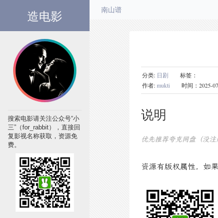
造电影
南山谱
分类:
日剧
标签：
作者:
mukti
时间：2025-07-29
说明
搜索电影请关注公众号“小
三”（for_rabbit），直接回
复影视名称获取，资源免
优先推荐夸克网盘（没注
费。
资源有版权属性，如