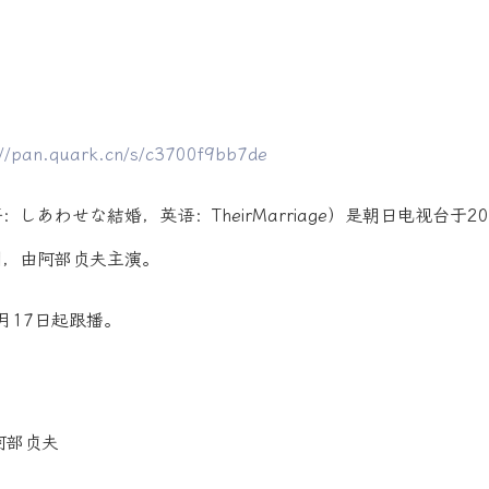
://pan.quark.cn/s/c3700f9bb7de
しあわせな結婚，英语：TheirMarriage）是朝日电视台于20
剧，由阿部贞夫主演。
7月17日起跟播。
阿部贞夫