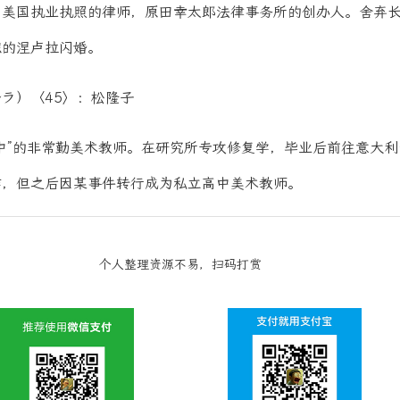
与美国执业执照的律师，原田幸太郎法律事务所的创办人。舍弃
识的涅卢拉闪婚。
ラ）〈45〉：松隆子
中”的非常勤美术教师。在研究所专攻修复学，毕业后前往意大
作，但之后因某事件转行成为私立高中美术教师。
个人整理资源不易，扫码打赏