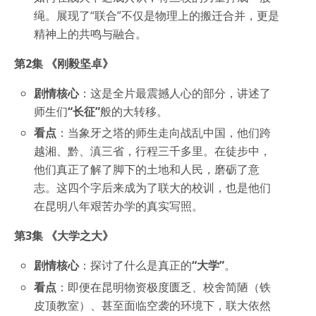
绳。展现了“联合”不仅是物理上的搬迁合并，更是
精神上的共鸣与融合。
第2集 《刚毅坚卓》
剧情核心
：这是全片最震撼人心的部分，讲述了
师生们
“长征”
般的大转移。
看点
：当象牙之塔的师生走向战乱中国，他们跨
越湘、黔、滇三省，行程三千多里。在徒步中，
他们真正了解了脚下的土地和人民，磨砺了意
志。这四个字后来成为了联大的校训，也是他们
在昆明八年艰苦办学的真实写照。
第3集 《大学之大》
剧情核心
：探讨了什么是真正的
“大学”
。
看点
：即便在昆明物资极度匮乏、校舍简陋（铁
皮顶教室）、甚至面临空袭的环境下，联大依然