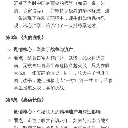
汇聚了当时中国最顶尖的师资（如闻一多、朱自
清、陈寅恪等），并坚持了极高的学术标准。这
一集展现了在艰苦环境中，师生们如何保持乐
观，潜心治学，培养出了一大批栋梁之才。
第4集 《火的洗礼》
剧情核心
：聚焦于
战争与流亡
。
看点
：随着日军占领广州、武汉，战火逼近云
南。无数青年冒着生命危险穿越火线，只为在联
大找到一张安静的课桌。同时，联大学子也并非
闭门读书，他们积极响应“一寸山河一寸血”，许多
学生投笔从戎，参加抗战。
第5集 《嘉荫长留》
剧情核心
：总结联大的
精神遗产与深远影响
。
看点
：讲述了联大在滇八年，如何与云南当地互
动，改变了当地的教育面貌。更重要的是，虽然