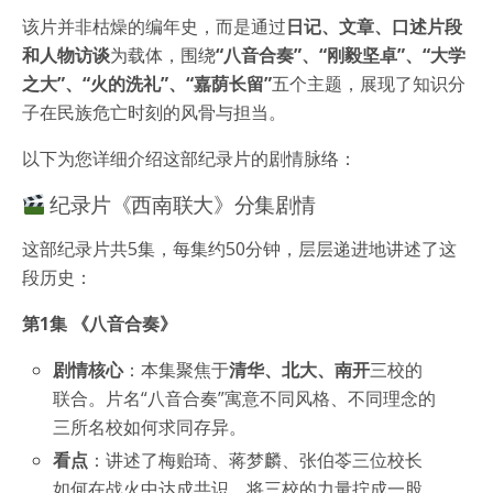
该片并非枯燥的编年史，而是通过
日记、文章、口述片段
和人物访谈
为载体，围绕
“八音合奏”、“刚毅坚卓”、“大学
之大”、“火的洗礼”、“嘉荫长留”
五个主题，展现了知识分
子在民族危亡时刻的风骨与担当。
以下为您详细介绍这部纪录片的剧情脉络：
纪录片《西南联大》分集剧情
这部纪录片共5集，每集约50分钟，层层递进地讲述了这
段历史：
第1集 《八音合奏》
剧情核心
：本集聚焦于
清华、北大、南开
三校的
联合。片名“八音合奏”寓意不同风格、不同理念的
三所名校如何求同存异。
看点
：讲述了梅贻琦、蒋梦麟、张伯苓三位校长
如何在战火中达成共识，将三校的力量拧成一股