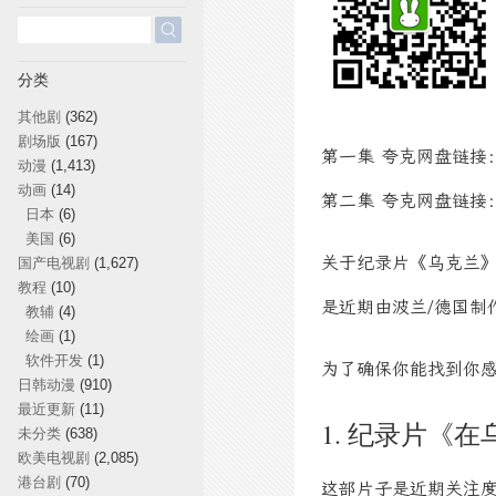
搜
索：
分类
其他剧
(362)
剧场版
(167)
第一集 夸克网盘链接
动漫
(1,413)
动画
(14)
第二集 夸克网盘链接
日本
(6)
美国
(6)
关于纪录片《乌克兰》
国产电视剧
(1,627)
教程
(10)
是近期由波兰/德国制
教辅
(4)
绘画
(1)
软件开发
(1)
为了确保你能找到你
日韩动漫
(910)
最近更新
(11)
1. 纪录片《在乌
未分类
(638)
欧美电视剧
(2,085)
港台剧
(70)
这部片子是近期关注