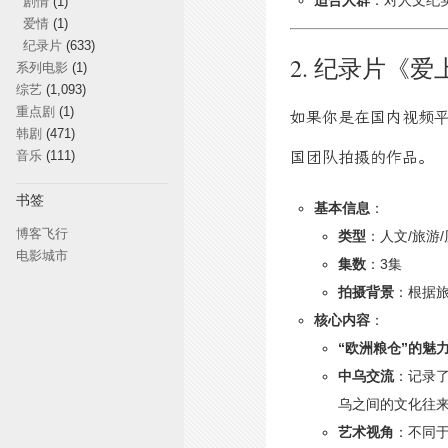
适合人群
：对人文纪
剧情
(1)
爱情
(1)
纪录片
(633)
2. 纪录片《爱
系列电影
(1)
综艺
(1,093)
重点剧
(1)
如果你是在国内视频平
韩剧
(471)
音乐
(111)
国团队拍摄的作品。
书签
基本信息
：
博客飞行
类型
：人文/旅游
电影城市
集数
：3集
拍摄背景
：根据
核心内容
：
“欧洲粮仓”的魅
中乌交流
：记录
乌之间的文化往
艺术视角
：不同