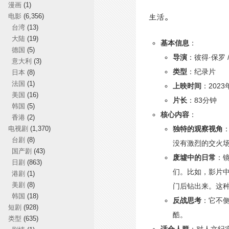
漫画
(1)
电影
(6,356)
生活。
台湾
(13)
大陆
(19)
基本信息
：
德国
(5)
导演
：彼得·保罗 
意大利
(3)
类型
：纪录片
日本
(8)
法国
(1)
上映时间
：2023
美国
(16)
片长
：83分钟
韩国
(5)
核心内容
：
香港
(2)
电视剧
(1,370)
独特的观察视角
台剧
(8)
没有激烈的交火
国产剧
(43)
废墟中的日常
：
日剧
(863)
们。比如，影片
港剧
(1)
美剧
(8)
门后钻出来。这种
韩国
(18)
反战思考
：它不
短剧
(928)
酷。
类型
(635)