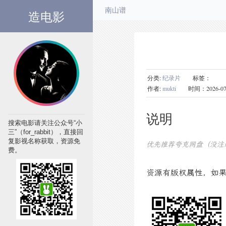
造电影
南山谱
分类:
纪录片
标签：
作者:
mukti
时间：2026-07-07
说明
搜索电影请关注公众号“小
三”（for_rabbit），直接回
复影视名称获取，资源免
优先推荐夸克网盘（没注
费。
资源有版权属性，如