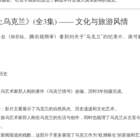
实摄影、社会学观察以及想了解战争对普通人真实影响的观众。
上乌克兰》(全3集) —— 文化与旅游风情
台（如B站、腾讯视频等）看到的关于“乌克兰”的纪录片，很可
/历史
旅乌艺术家郑人刚的著作《乌克兰情书》改编，历时3年拍摄完成。
力
：影片主要展示了乌克兰的自然风光、历史遗迹和文化艺术。
了旅乌艺术家郑人刚在乌克兰的生活与创作，同时也梳理了乌克兰从古至
来。
于新闻报道的残酷，这部片子更多展现了乌克兰作为“欧洲粮仓”的富饶和艺