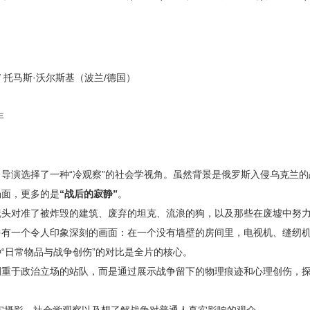
/ 托马斯·沃尔斯基（波兰/德国）
年
：导演选择了一种“冷观察”的社会学视角。虽然背景是俄罗斯入侵乌克兰
场面，更多的是
“战后的寂静”
。
镜头对准了被炸毁的建筑、废弃的坦克、流浪的狗，以及那些在废墟中努
中有一个令人印象深刻的画面：在一个没有墙壁的房间里，电视机、缝纫
“日常物品与战争创伤”的对比是全片的核心。
侧重于政治立场的站队，而是通过展示战争留下的物理痕迹和心理创伤，