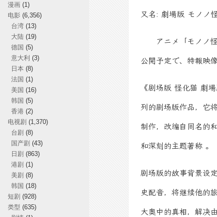
漫画
(1)
又名: 劇場版 モノノ怪 / Mo
电影
(6,356)
台湾
(13)
大陆
(19)
アニメ「モノノ怪」
德国
(5)
意大利
(3)
公開予定で、特報映
日本
(8)
法国
(1)
《剧场版 怪化猫 劇
美国
(16)
韩国
(5)
列的剧场版作品，它将
香港
(2)
电视剧
(1,370)
制作，改编自同名的和
台剧
(8)
国产剧
(43)
和深刻的主题著称 。
日剧
(863)
港剧
(1)
剧场版的故事背景设
美剧
(8)
韩国
(18)
史配音，将继续他的旅
短剧
(928)
类型
(635)
大奥中的真相，解决由