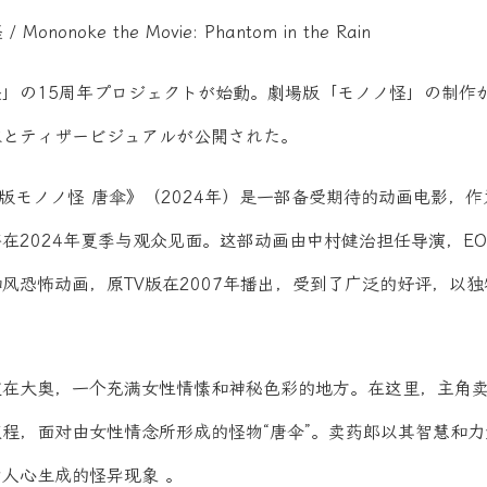
nonoke the Movie: Phantom in the Rain
の15周年プロジェクトが始動。劇場版「モノノ怪」の制作が決
像とティザービジュアルが公開された。
場版モノノ怪 唐傘》（2024年）是一部备受期待的动画电影，
在2024年夏季与观众见面。这部动画由中村健治担任导演，EO
风恐怖动画，原TV版在2007年播出，受到了广泛的好评，以
定在大奥，一个充满女性情愫和神秘色彩的地方。在这里，主角
程，面对由女性情念所形成的怪物“唐伞”。卖药郎以其智慧和
人心生成的怪异现象 。