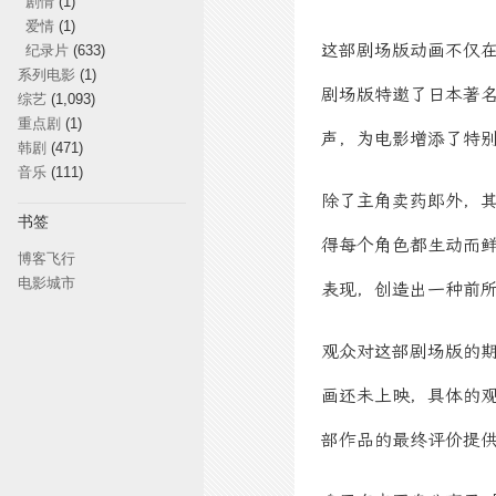
剧情
(1)
爱情
(1)
这部剧场版动画不仅
纪录片
(633)
系列电影
(1)
剧场版特邀了日本著名歌手
综艺
(1,093)
重点剧
(1)
声，为电影增添了特别
韩剧
(471)
音乐
(111)
除了主角卖药郎外，
书签
得每个角色都生动而鲜
博客飞行
电影城市
表现，创造出一种前所
观众对这部剧场版的
画还未上映，具体的
部作品的最终评价提