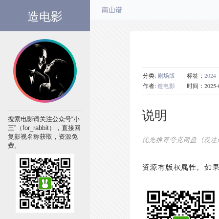
造电影
南山谱
分类:
剧场版
标签：
2024
作者:
造电影
时间：2025-09-0
说明
搜索电影请关注公众号“小
三”（for_rabbit），直接回
复影视名称获取，资源免
优先推荐夸克网盘（没注
费。
资源有版权属性，如