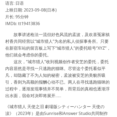
语言: 日语
上映日期: 2023-09-08(日本)
片长: 95分钟
IMDb: tt19413836
故事讲述枪法一流但好色风流的孟波，及欢喜冤家槙
村香共同经营以“城市猎人”为名的私人侦探事务所。只要
在新宿车站的留言板上写下“城市猎人”的委托暗号“XYZ”，
他们就会考虑你的委托。
这次，“城市猎人”收到视频创作者安芝的委托，委托
内容居然是寻找一只逃跑的猫咪。尽管这个委托看似平
凡，却隐藏了不为人知的秘密，孟波被安芝的美貌所吸
引，香则为高额的报酬心动不已。两人在寻找逃跑猫咪的
过程中，逐渐发现事情并不简单，而背后的真相也逐渐浮
出水面，宿命对决即将展开……
《城市猎人 天使之泪 劇場版シティーハンター 天使の
涙》（2023年）是由Sunrise和Answer Studio共同制作