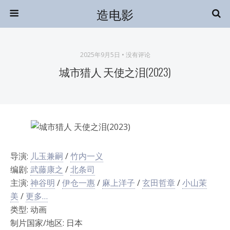
造电影
2025年9月5日 • 没有评论
城市猎人 天使之泪(2023)
导演:
儿玉兼嗣
/
竹内一义
编剧:
武藤康之
/
北条司
主演:
神谷明
/
伊仓一惠
/
麻上洋子
/
玄田哲章
/
小山茉
美
/
更多…
类型: 动画
制片国家/地区: 日本