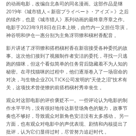
的动画电影，改编自北条司的同名漫画。这部作品是继
2019年《城市猎人＜新宿プライベート・アイズ＞》之后
的续作，也是《城市猎人》系列动画的最终章序章之作。
电影于2023年9月8日在日本上映，由竹内一义担任导演，
神谷明和伊仓一惠分别为主角冴羽獠和槇村香配音 。
影片讲述了冴羽獠和搭档槇村香在新宿接受各种委托的故
事。这次他们接到了视频制作者安洁的委托，寻找一只逃
跑的猫咪，但这个看似简单的任务背后隐藏着不为人知的
秘密。在寻找猫咪的过程中，他们逐渐卷入了一场宿命的
对决，与生物企业ZOLTICK公司发明的“天使之泪”技术有
关，这项技术曾使獠的前搭档槇村秀幸丧生 。
观众对这部电影的评价褒贬不一。一些评论认为电影的制
作水平平均，没有很好地传达新登场角色的魅力，故事节
奏也不够好，导致观众对新角色安洁没有太多感动 。另一
方面，也有观众对电影中的声优表现、剧情和内核提出了
批评，认为它们显得过时，尽管努力追赶时代 。