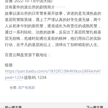
首播: 2022-10-13(中国大陆)
没有案件的派出所的剧情简介 · · · · · ·
故事以派出所的日常警务展开故事，讲述的是充满热血的
基层民警陈英雄，遇上了严谨认真的好学生龚无缘，两个
人从初来乍到的新民警，逐渐成长为有责任的成熟民警，
通过一系列轻松、治愈的故事，反应出了基层民警扎根基
层无怨悔，危难时刻勇往直前的精神，他们用自己的实际
行动，在平凡的基层岗位上，演绎出了别样精彩的人生。
百度云网盘资源下载地址：
链接:
https://pan.baidu.com/s/181DfCI3W4YXkocGRFkkihA?
pwd=1234
提取码: 1234
分类:
国产电视剧
前一篇文章
下一篇文章