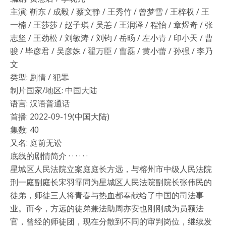
主演: 靳东 / 成毅 / 蔡文静 / 王秀竹 / 曾梦雪 / 王梓权 / 王
一楠 / 王莎莎 / 赵子琪 / 吴恙 / 王润泽 / 程怡 / 章煜奇 / 张
志坚 / 王劲松 / 刘敏涛 / 刘钧 / 岳旸 / 左小青 / 印小天 / 曹
骏 / 毕彦君 / 吴彦姝 / 翟万臣 / 曹磊 / 黄小蕾 / 孙强 / 李乃
文
类型: 剧情 / 犯罪
制片国家/地区: 中国大陆
语言: 汉语普通话
首播: 2022-09-19(中国大陆)
集数: 40
又名: 庭前无讼
底线的剧情简介 · · · · · ·
星城区人民法院立案庭庭长方远，与榕州市中级人民法院
刑一庭副庭长宋羽霏同为星城区人民法院副院长张伟民的
徒弟，师徒三人将青春与热血都奉献给了中国的司法事
业。而今，方远的徒弟兼法助周亦安也刚刚成为员额法
官，曾经的师徒团，现在分散到不同的审判岗位，继续发