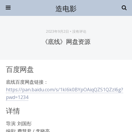
造电影
2023年9月2日 • 没有评论
《底线》网盘资源
百度网盘
底线百度网盘链接：
https://pan.baidu.com/s/1kI6k0BYpOAiqQZS1QZzl6g?
pwd=1234
详情
导演: 刘国彤
编剧: 费慧君 / 李晓亮