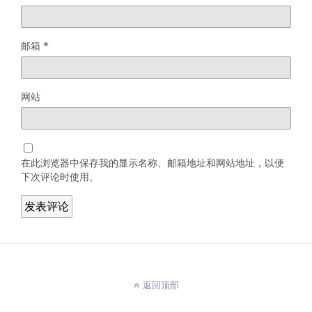
邮箱
*
网站
在此浏览器中保存我的显示名称、邮箱地址和网站地址，以便
下次评论时使用。
返回顶部