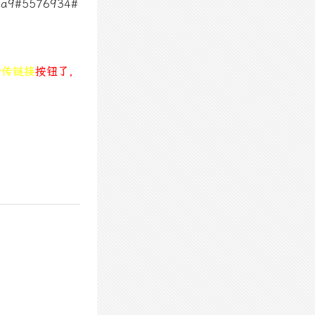
7a9#5576934#
秒传链接
按钮了，