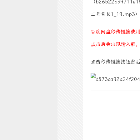
（b26b22bd9711e15
二号首长1_19.mp3）
百度网盘秒传链接使
点击后会出现输入框
点击秒传链接按钮然