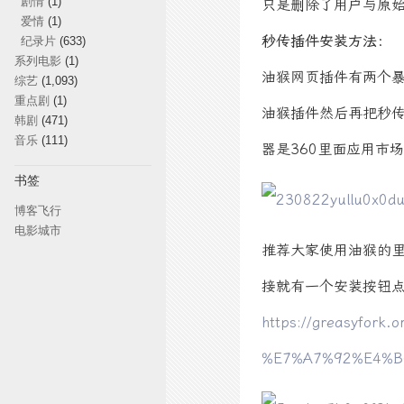
剧情
(1)
只是删除了用户与原
爱情
(1)
秒传插件安装方法：
纪录片
(633)
系列电影
(1)
油猴网页插件有两个暴
综艺
(1,093)
重点剧
(1)
油猴插件然后再把秒
韩剧
(471)
音乐
(111)
器是360里面应用市
书签
博客飞行
电影城市
推荐大家使用油猴的
接就有一个安装按钮
https://greasyfork.
%E7%A7%92%E4%B