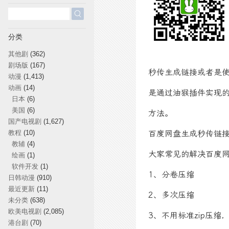
搜
索：
分类
其他剧
(362)
剧场版
(167)
秒传生成链接或者是
动漫
(1,413)
动画
(14)
是通过油猴插件实现的
日本
(6)
美国
(6)
方法。
国产电视剧
(1,627)
教程
(10)
百度网盘生成秒传链
教辅
(4)
大家常见的解决百度
绘画
(1)
软件开发
(1)
1、分卷压缩
日韩动漫
(910)
最近更新
(11)
2、多次压缩
未分类
(638)
欧美电视剧
(2,085)
3、不用标准zip压缩
港台剧
(70)