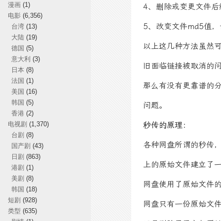
漫画
(1)
4、删除或变更文件后缀，
电影
(6,356)
5、改变文件md5值
台湾
(13)
大陆
(19)
以上这几种方法虽然
德国
(5)
意大利
(3)
旧面临链接被取消的
日本
(8)
法国
(1)
那么有没有更靠谱的
美国
(16)
韩国
(5)
问题。
香港
(2)
电视剧
(1,370)
秒传的原理：
台剧
(8)
各种网盘所谓的秒传
国产剧
(43)
日剧
(863)
上的原始文件建立了
港剧
(1)
美剧
(8)
网盘使用了原始文件的
韩国
(18)
短剧
(928)
网盘只有一份原始文
类型
(635)