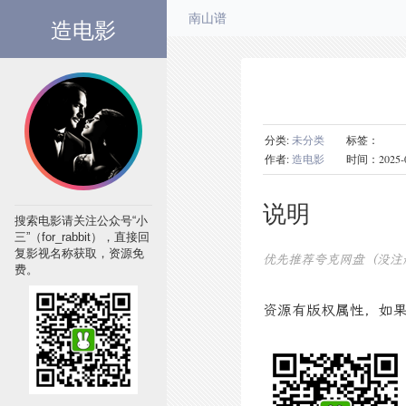
造电影
南山谱
分类:
未分类
标签：
作者:
造电影
时间：2025-09-0
说明
搜索电影请关注公众号“小
三”（for_rabbit），直接回
复影视名称获取，资源免
优先推荐夸克网盘（没注
费。
资源有版权属性，如