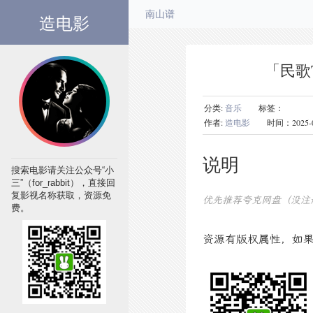
造电影
南山谱
「民歌
分类:
音乐
标签：
作者:
造电影
时间：2025-09-0
说明
搜索电影请关注公众号“小
三”（for_rabbit），直接回
复影视名称获取，资源免
优先推荐夸克网盘（没注
费。
资源有版权属性，如