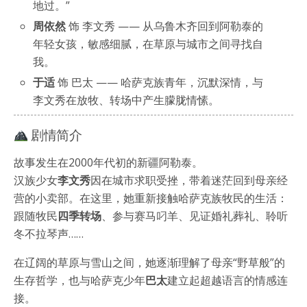
地过。”
周依然
饰 李文秀 —— 从乌鲁木齐回到阿勒泰的
年轻女孩，敏感细腻，在草原与城市之间寻找自
我。
于适
饰 巴太 —— 哈萨克族青年，沉默深情，与
李文秀在放牧、转场中产生朦胧情愫。
剧情简介
故事发生在2000年代初的新疆阿勒泰。
汉族少女
李文秀
因在城市求职受挫，带着迷茫回到母亲经
营的小卖部。在这里，她重新接触哈萨克族牧民的生活：
跟随牧民
四季转场
、参与赛马叼羊、见证婚礼葬礼、聆听
冬不拉琴声……
在辽阔的草原与雪山之间，她逐渐理解了母亲“野草般”的
生存哲学，也与哈萨克少年
巴太
建立起超越语言的情感连
接。