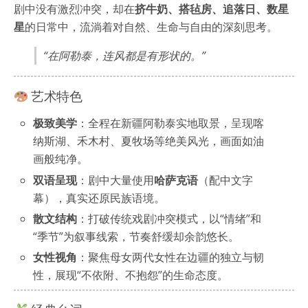
剧中没有激烈冲突，却在
挤牛奶、搭毡房、追落日、数星
星
的日常中，流淌着对自然、生命与自由的深刻思考。
“在阿勒泰，连风都是有形状的。”
艺术特色
极致美学
：全程在新疆阿勒泰实地取景，呈现喀
纳斯湖、禾木村、夏牧场等绝美风光，画面如油
画般纯净。
双语呈现
：剧中大量使用
哈萨克语
（配中文字
幕），真实还原民族语境。
散文结构
：打破传统戏剧冲突模式，以“情绪”和
“季节”为叙事线索，节奏舒缓却余韵悠长。
女性视角
：聚焦母女两代女性在边疆的独立与韧
性，展现“不依附、不抱怨”的生命态度。