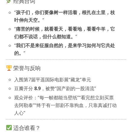
经典台词
“
孩子们，你们要像树一样活着，根扎在土里，枝
叶伸向天空。
”
“
痛苦的时候，就看看天，看看地，看看牛羊，它
们都不说话，但什么都知道。
”
“
我们不是来征服自然的，是来学习如何与它共处
的。
”
荣誉与反响
入围第7届平遥国际电影展“藏龙”单元
豆瓣开分
8.9
，被赞“国产剧的一股清流”
观众评价：“每一帧都能当壁纸”“看完想立刻买票
去阿勒泰”“终于有一部剧不靠狗血，只靠真诚打动
人心”
适合谁看？