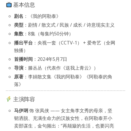
基本信息
剧名
：《我的阿勒泰》
类型
：剧情 / 散文式 / 民族 / 成长 / 诗意现实主义
集数
：8集（每集约50分钟）
播出平台
：央视一套（CCTV-1） + 爱奇艺（全网
独播）
首播时间
：2024年5月7日
导演
：滕丛丛（代表作《送我上青云》）
原著
：李娟散文集《我的阿勒泰》《阿勒泰的角
落》
主演阵容
马伊琍
饰 张凤侠 —— 女主角李文秀的母亲，坚
韧洒脱、充满生命力的汉族女性，在阿勒泰开小
卖部谋生，金句频出：“再颠簸的生活，也要闪亮