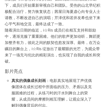
下，成员们开始重新审视自己和团队。受伤的山北早纪积
极配合治疗，努力恢复状态；茜屋日海夏虚心向专业人士
请教，不断改进自己的演唱；芹泽优和若井友希也坐下来
心平气和地交流，最终达成了一致。
随着演出日期的临近，i☆Ris 成员们在相互支持和鼓励
中，逐渐克服了重重困难。他们的歌声更加动听，舞蹈更
加整齐有力，彼此之间的默契也愈发深厚。最终，在万众
瞩目的舞台上，i☆Ris 绽放出了最耀眼的光芒，为观众带
来了一场无与伦比的精彩演出，也实现了自我的成长和突
破。
影片亮点
真实的偶像成长刻画
：电影真实地展现了声优偶
像团体在成长过程中所面临的压力、矛盾以及克
服困难的过程，从练习时的汗水到舞台上的荣
耀，从成员间的摩擦到相互理解，让观众深入了
解到偶像背后的付出。