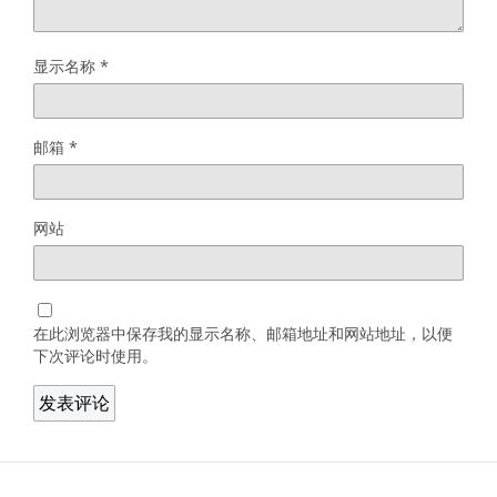
显示名称
*
邮箱
*
网站
在此浏览器中保存我的显示名称、邮箱地址和网站地址，以便
下次评论时使用。