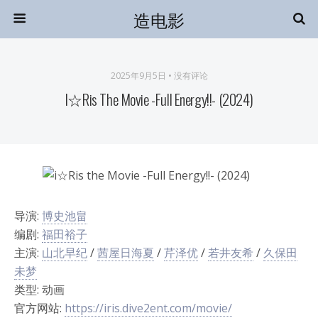
造电影
2025年9月5日 • 没有评论
I☆Ris The Movie -Full Energy!!- (2024)
导演:
博史池畠
编剧:
福田裕子
主演:
山北早纪
/
茜屋日海夏
/
芹泽优
/
若井友希
/
久保田
未梦
类型: 动画
官方网站:
https://iris.dive2ent.com/movie/