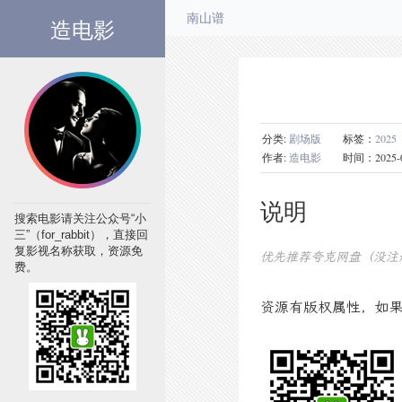
造电影
南山谱
分类:
剧场版
标签：
2025
作者:
造电影
时间：2025-09-0
说明
搜索电影请关注公众号“小
三”（for_rabbit），直接回
复影视名称获取，资源免
优先推荐夸克网盘（没注
费。
资源有版权属性，如