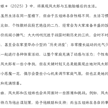
娘＊（2025）》中，将展现风太郎与五胞胎婚后的生活。
妹虽然生活在同一屋檐下，但由于五姐妹各自性格不同，生活习
。比如，个性傲娇且厨艺绝佳的二乃，经常会为大家准备丰盛的
评价而闹小脾气；大大咧咧沉迷于战国时期历史的三玖，会时不
，甚至会在家里举办小型的 “历史讲座”；非常擅长运动的元气
家一起进行各种体育活动，让整个家庭充满了动感与活力；个性
与风太郎有一些小争执，但在关键时刻又总是能展现出她对风太
的小恶魔一花，偶尔会耍些小心机来调节家庭气氛，但也正是她
趣和充满惊喜。
插曲，风太郎和五姐妹也会共同面对一些困难和挑战。例如，风
心协力为他出谋划策，给予他鼓励和支持；而当五姐妹在各自的