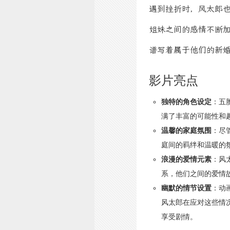
遇到挫折时，风太郎
姐妹之间的感情不断
谱写着属于他们的新
影片亮点
独特的角色设定
：五
满了丰富的可能性和
温馨的家庭氛围
：尽
庭间的羁绊和温暖的
浪漫的爱情元素
：风
系，他们之间的爱情
幽默的情节设置
：动
风太郎在应对这些情
享受剧情。