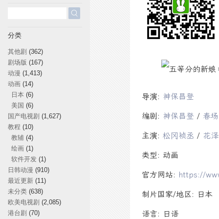
搜
索：
分类
其他剧
(362)
剧场版
(167)
动漫
(1,413)
动画
(14)
日本
(6)
导演:
神保昌登
美国
(6)
编剧:
神保昌登
/
春场
国产电视剧
(1,627)
教程
(10)
主演:
松冈祯丞
/
花泽
教辅
(4)
绘画
(1)
类型: 动画
软件开发
(1)
日韩动漫
(910)
官方网站:
https://w
最近更新
(11)
未分类
(638)
制片国家/地区: 日本
欧美电视剧
(2,085)
港台剧
(70)
语言: 日语