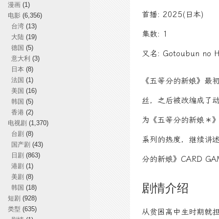
漫画
(1)
首播: 2025(日本)
电影
(6,356)
台湾
(13)
集数: 1
大陆
(19)
德国
(5)
又名: Gotoubun no 
意大利
(3)
日本
(8)
法国
(1)
《五等分的新娘》最
美国
(16)
丝，之后被改编成了动
韩国
(5)
香港
(2)
为《五等分的新娘＊》，
电视剧
(1,370)
台剧
(8)
系列的热度，继续讲述风
国产剧
(43)
日剧
(863)
分的新娘》CARD G
港剧
(1)
美剧
(8)
剧情介绍
韩国
(18)
短剧
(928)
类型
(635)
从贫困高中生时期就