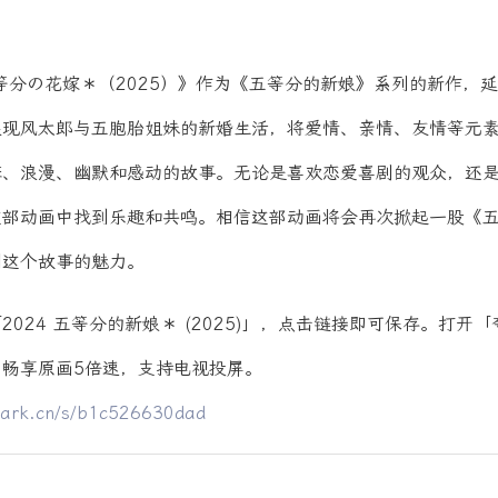
等分の花嫁＊（2025）》作为《五等分的新娘》系列的新作，
展现风太郎与五胞胎姐妹的新婚生活，将爱情、亲情、友情等元
馨、浪漫、幽默和感动的故事。无论是喜欢恋爱喜剧的观众，还
这部动画中找到乐趣和共鸣。相信这部动画将会再次掀起一股《
到这个故事的魅力。
024 五等分的新娘＊ (2025)」，点击链接即可保存。打开「
畅享原画5倍速，支持电视投屏。
uark.cn/s/b1c526630dad