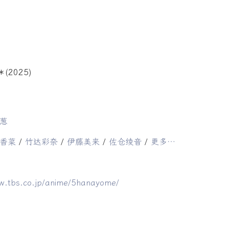
葱
香菜
/
竹达彩奈
/
伊藤美来
/
佐仓绫音
/
更多…
ww.tbs.co.jp/anime/5hanayome/