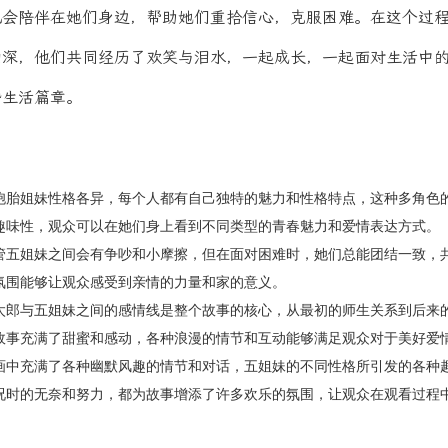
也会陪伴在她们身边，帮助她们重拾信心，克服困难。在这个过
加深，他们共同经历了欢笑与泪水，一起成长，一起面对生活中
婚生活篇章。
胞胎姐妹性格各异，每个人都有自己独特的魅力和性格特点，这种多角色
趣味性，观众可以在她们身上看到不同类型的青春魅力和爱情表达方式。
管五姐妹之间会有争吵和小摩擦，但在面对困难时，她们总能团结一致，
氛围能够让观众感受到亲情的力量和家的意义。
太郎与五姐妹之间的感情线是整个故事的核心，从最初的师生关系到后来
故事充满了甜蜜和感动，各种浪漫的情节和互动能够满足观众对于美好爱
画中充满了各种幽默风趣的情节和对话，五姐妹的不同性格所引发的各种
况时的无奈和努力，都为故事增添了许多欢乐的氛围，让观众在观看过程