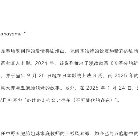
Hanayome *
初是春场葱创作的爱情喜剧漫画，凭借其独特的设定和精彩的剧
画和真人电影。2024 年，该系列推出了漫改动画《五等分的
并于当年 9 月 20 日起在日本影院上映 3 周，而 2025 
太郎与五胞胎姐妹的故事。另外，在 2025 年 1 月 24 日
AME 补充包 “かけがえのない存在（不可替代的存在）”。
担任中野五胞胎姐妹家庭教师的上杉风太郎，如今已与五胞胎中