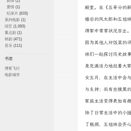
剧情
(1)
爱情
(1)
殿堂。在《五等分的新
纪录片
(633)
婚后的风太郎和五姐
系列电影
(1)
综艺
(1,093)
得家中常常状况百出
重点剧
(1)
韩剧
(471)
因为其他人对饭菜的
音乐
(111)
妹们一起探讨历史故事
书签
是充满活力地拉着大
博客飞行
电影城市
女五月，在生活中会
与支持；而有些腹黑
家庭生活变得更加有
除了日常生活中的小
了瓶颈，五姐妹会齐