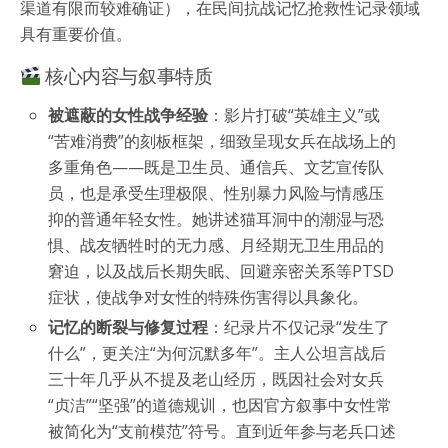
渠道有限而较难确证），在民间抗战记忆抢救性记录领域
具有重要价值。
核心内容与叙事特质
被遮蔽的女性战争经验
：影片打破“英雄主义”或
“苦难消费”的刻板框架，细致呈现女兵在战场上的
多重角色——既是卫生员、通信兵、文艺宣传队
员，也是承受生理极限、性别暴力风险与情感压
抑的普通年轻女性。她讲述猫耳洞中的潮湿与恐
惧、战友牺牲时的无力感、月经期无卫生用品的
窘迫，以及战后长期失眠、回避亲密关系等PTSD
症状，使战争对女性的特殊伤害得以具象化。
记忆的断裂与修复过程
：纪录片不仅记录“发生了
什么”，更关注“为何沉默多年”。主人公坦言战后
三十年几乎从不提及老山经历，既因社会对女兵
“贞洁”“坚强”的道德规训，也因官方叙事中女性常
被简化为“支前模范”符号。直到近年参与老兵口述