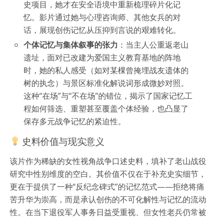
史项目，她才在安全语境中重新梳理碎片化记
忆。影片通过她与心理咨询师、其他女兵的对
话，展现创伤记忆从压抑到言说的艰难转化。
个体记忆与集体叙事的张力
：当主人公重返老山
遗址，面对已改建为爱国主义教育基地的阵地
时，她的私人感受（如对某棵曾掩埋战友遗体的
树的执念）与景区标准化解说词形成微妙对照。
这种“在场”与“不在场”的错位，揭示了国家记忆工
程如何筛选、重塑甚至覆盖个体经验，也凸显了
保存多元战争记忆的紧迫性。
史料价值与现实意义
该片作为稀缺的女性视角战争口述史料，填补了老山战役
研究中性别维度的空白。其价值不仅在于补充史实细节，
更在于提供了一种“反纪念碑式”的记忆范式——拒绝将痛
苦升华为崇高，而是承认创伤的不可化解性与记忆的流动
性。在当下退役军人事务日益受重视、但女性老兵仍常被