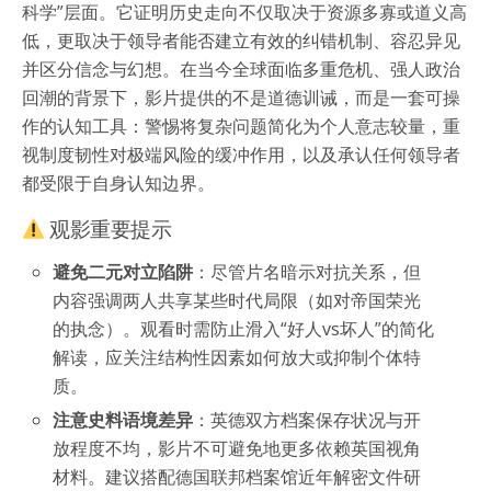
科学”层面。它证明历史走向不仅取决于资源多寡或道义高
低，更取决于领导者能否建立有效的纠错机制、容忍异见
并区分信念与幻想。在当今全球面临多重危机、强人政治
回潮的背景下，影片提供的不是道德训诫，而是一套可操
作的认知工具：警惕将复杂问题简化为个人意志较量，重
视制度韧性对极端风险的缓冲作用，以及承认任何领导者
都受限于自身认知边界。
观影重要提示
避免二元对立陷阱
：尽管片名暗示对抗关系，但
内容强调两人共享某些时代局限（如对帝国荣光
的执念）。观看时需防止滑入“好人vs坏人”的简化
解读，应关注结构性因素如何放大或抑制个体特
质。
注意史料语境差异
：英德双方档案保存状况与开
放程度不均，影片不可避免地更多依赖英国视角
材料。建议搭配德国联邦档案馆近年解密文件研