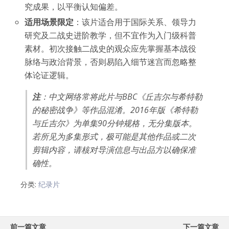
究成果，以平衡认知偏差。
适用场景限定
：该片适合用于国际关系、领导力
研究及二战史进阶教学，但不宜作为入门级科普
素材。初次接触二战史的观众应先掌握基本战役
脉络与政治背景，否则易陷入细节迷宫而忽略整
体论证逻辑。
注
：中文网络常将此片与BBC《丘吉尔与希特勒
的秘密战争》等作品混淆。2016年版《希特勒
与丘吉尔》为单集90分钟规格，无分集版本。
若所见为多集形式，极可能是其他作品或二次
剪辑内容，请核对导演信息与出品方以确保准
确性。
分类:
纪录片
前一篇文章
下一篇文章