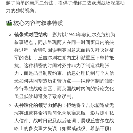
越了简单的善恶二分法，提供了理解二战欧洲战场深层动
力的独特视角。
核心内容与叙事特质
镜像式对照结构
：影片以1940年敦刻尔克危机为
叙事锚点，同步呈现两人在同一时间窗口内的抉
择过程。希特勒因误判英国意志而错失歼灭远征
军的战机，丘吉尔则在党内主和派重压下坚持抵
抗。这种精密的时间对齐并非为了制造戏剧张
力，而是凸显制度约束、信息处理机制与个人信
念如何共同塑造历史转折点——纳粹体制的独断
专行导致战略盲区，而英国战时内阁的辩论文化
虽显低效却避免了致命误判。
去神话化的领导力解构
：拒绝将丘吉尔塑造成无
瑕英雄或将希特勒简化为疯癫恶魔。影片援引私
人信件、战时日记及战后证词，展现丘吉尔在战
略上的多次重大失误（如挪威战役、希腊干预）