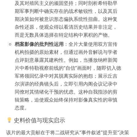
及其对殖民主义的顽固坚持；同时剖析希特勒早
期军事判断中确实存在的战术敏锐性，以及其后
期决策如何被意识形态偏执系统性扭曲。这种复
杂性还原，使观众得以看清历史结果并非注定，
而是无数具体选择在特定结构中累积的产物。
档案影像的批判性运用
：全片大量使用双方宣传
机构拍摄的原始素材，但通过画外音解说与学者
点评刻意暴露其建构性。例如，当播放纳粹新闻
片中希特勒视察前线的“自信”画面时，随即切入德
军将领回忆录中对其脱离实际的抱怨；展示丘吉
尔演讲的经典镜头后，立即引用内阁会议记录中
同僚对其情绪化干预的忧虑。这种自我指涉的剪
辑策略，迫使观众始终保持对影像真实性的审慎
态度。
史料价值与现实启示
该片的最大贡献在于将二战研究从“事件叙述”提升至“决策