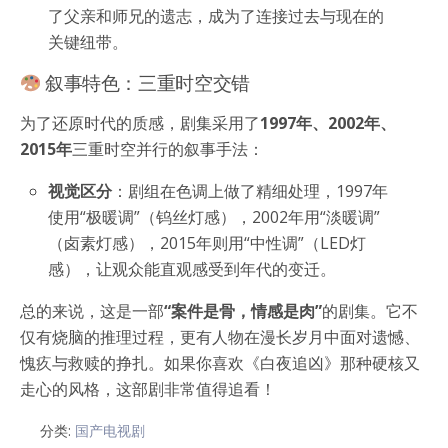
了父亲和师兄的遗志，成为了连接过去与现在的
关键纽带。
叙事特色：三重时空交错
为了还原时代的质感，剧集采用了
1997年、2002年、
2015年
三重时空并行的叙事手法：
视觉区分
：剧组在色调上做了精细处理，1997年
使用“极暖调”（钨丝灯感），2002年用“淡暖调”
（卤素灯感），2015年则用“中性调”（LED灯
感），让观众能直观感受到年代的变迁。
总的来说，这是一部
“案件是骨，情感是肉”
的剧集。它不
仅有烧脑的推理过程，更有人物在漫长岁月中面对遗憾、
愧疚与救赎的挣扎。如果你喜欢《白夜追凶》那种硬核又
走心的风格，这部剧非常值得追看！
分类:
国产电视剧