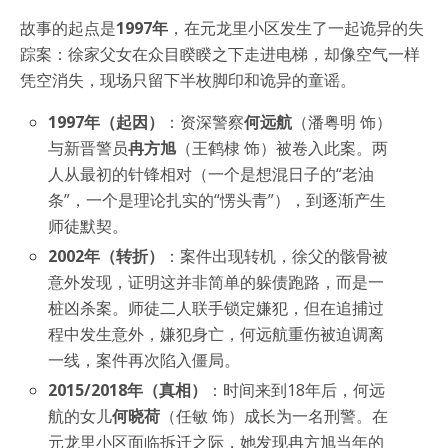
故事的起点是
1997年
，在元龙里小区发生了一起诡异的失
踪案：徐家父女在众目睽睽之下走进电梯，却像空气一样
凭空消失，现场只留下半枚脚印和诡异的童谣。
1997年（起因）
：资深警察
何远航
（潘粤明 饰）
与新晋警员
冉方旭
（王鹤棣 饰）被卷入此案。两
人从最初的针锋相对（一个是想混日子的“老油
条”，一个是理论扎实的“愣头青”），到逐渐产生
师徒默契。
2002年（转折）
：案件出现转机，徐父的骸骨被
意外发现，证明这并非简单的躲债跑路，而是一
桩凶杀案。师徒二人联手锁定嫌犯，但在追捕过
程中发生意外，嫌犯身亡，何远航重伤被迫调离
一线，案件再次陷入僵局。
2015/2018年（真相）
：时间来到18年后，何远
航的女儿
何晓荷
（任敏 饰）成长为一名刑警。在
元龙里小区面临拆迁之际，她发现冉方旭当年的