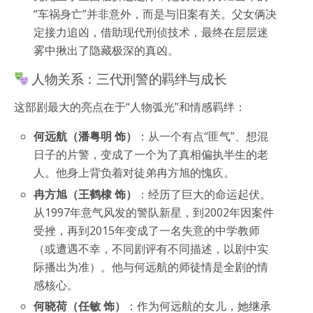
“车祸身亡”并非意外，而是与旧案有关。父女俩决
定接力追凶，借助现代刑侦技术，最终在层层迷
雾中揪出了隐藏极深的真凶。
人物关系：三代刑警的羁绊与成长
这部剧最大的亮点在于“人物弧光”和情感羁绊：
何远航（潘粤明 饰）
：从一个有点“匪气”、想混
日子的片警，变成了一个为了真相偏执半生的老
人。他身上背负着对徒弟冉方旭的愧疚。
冉方旭（王鹤棣 饰）
：经历了巨大的命运起伏。
从1997年意气风发的警队新星，到2002年因案件
受挫，再到2015年变成了一名失意的中学教师
（或遭遇不幸，不同剧评有不同描述，以剧中实
际播出为准）。他与何远航的师徒情是全剧的情
感核心。
何晓荷（任敏 饰）
：作为何远航的女儿，她继承