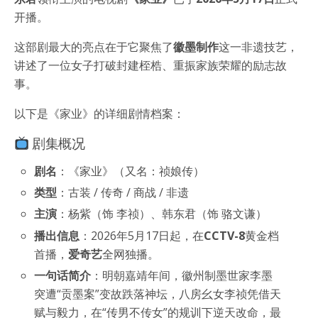
开播。
这部剧最大的亮点在于它聚焦了
徽墨制作
这一非遗技艺，
讲述了一位女子打破封建桎梏、重振家族荣耀的励志故
事。
以下是《家业》的详细剧情档案：
剧集概况
剧名
：《家业》（又名：祯娘传）
类型
：古装 / 传奇 / 商战 / 非遗
主演
：杨紫（饰 李祯）、韩东君（饰 骆文谦）
播出信息
：2026年5月17日起，在
CCTV-8
黄金档
首播，
爱奇艺
全网独播。
一句话简介
：明朝嘉靖年间，徽州制墨世家李墨
突遭“贡墨案”变故跌落神坛，八房幺女李祯凭借天
赋与毅力，在“传男不传女”的规训下逆天改命，最