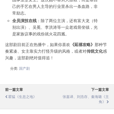
己的手艺在男人主导的行业里杀出一条血路，非
常励志。
全员演技在线
：除了两位主演，还有富大龙（特
别出演）、吴冕、李洪涛等一众老戏骨坐镇，光
是家族议事的戏份就火花四溅。
这部剧目前正在热播中，如果你喜欢
《延禧攻略》
那种节
奏紧凑、女主靠实力打怪升级的风格，或者对
传统文化
感
兴趣，这部剧绝对值得追！
分类:
国产剧
前一篇文章
下一篇文章
霍猛《生息之地》
张嘉译、刘浩存、秦海璐《主
角》