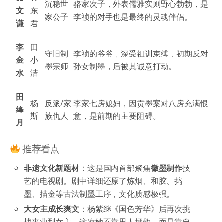
沉稳世
骆家次子，外表儒雅实则野心勃勃，是
文
东
家公子
李祯的对手也是最终的灵魂伴侣。
谦
君
李
田
守旧制
李祯的爷爷，深受祖训束缚，初期反对
金
小
墨宗师
孙女制墨，后被其诚意打动。
水
洁
田
杨
反派/家
李家七房媳妇，因贡墨案对八房充满恨
绛
斯
族仇人
意，是前期的主要阻碍。
月
推荐看点
非遗文化新题材
：这是国内首部聚焦
徽墨制作
技
艺的电视剧。剧中详细还原了炼烟、和胶、捣
墨、描金等古法制墨工序，文化质感极强。
大女主成长爽文
：杨紫继《国色芳华》后再次挑
战事业型女主。这次她不靠男人拯救，而是靠自