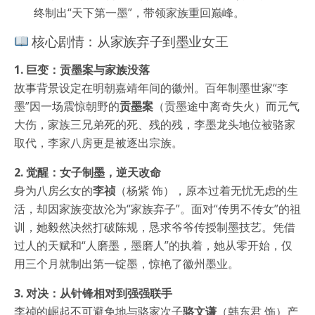
终制出“天下第一墨”，带领家族重回巅峰。
核心剧情：从家族弃子到墨业女王
1. 巨变：贡墨案与家族没落
故事背景设定在明朝嘉靖年间的徽州。百年制墨世家“李
墨”因一场震惊朝野的
贡墨案
（贡墨途中离奇失火）而元气
大伤，家族三兄弟死的死、残的残，李墨龙头地位被骆家
取代，李家八房更是被逐出宗族。
2. 觉醒：女子制墨，逆天改命
身为八房幺女的
李祯
（杨紫 饰），原本过着无忧无虑的生
活，却因家族变故沦为“家族弃子”。面对“传男不传女”的祖
训，她毅然决然打破陈规，恳求爷爷传授制墨技艺。凭借
过人的天赋和“人磨墨，墨磨人”的执着，她从零开始，仅
用三个月就制出第一锭墨，惊艳了徽州墨业。
3. 对决：从针锋相对到强强联手
李祯的崛起不可避免地与骆家次子
骆文谦
（韩东君 饰）产