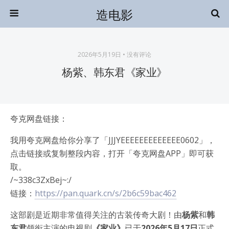
造电影
2026年5月19日 • 没有评论
杨紫、韩东君《家业》
夸克网盘链接：
我用夸克网盘给你分享了「JJJYEEEEEEEEEEEEE0602」，
点击链接或复制整段内容，打开「夸克网盘APP」即可获
取。
/~338c3ZxBej~:/
链接：
https://pan.quark.cn/s/2b6c59bac462
这部剧是近期非常值得关注的古装传奇大剧！由
杨紫
和
韩
东君
领衔主演的电视剧
《家业》
已于
2026年5月17日
正式