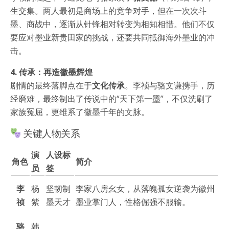
生交集。两人最初是商场上的竞争对手，但在一次次斗
墨、商战中，逐渐从针锋相对转变为相知相惜。他们不仅
要应对墨业新贵田家的挑战，还要共同抵御海外墨业的冲
击。
4. 传承：再造徽墨辉煌
剧情的最终落脚点在于
文化传承
。李祯与骆文谦携手，历
经磨难，最终制出了传说中的“天下第一墨”，不仅洗刷了
家族冤屈，更维系了徽墨千年的文脉。
关键人物关系
演
人设标
角色
简介
员
签
李
杨
坚韧制
李家八房幺女，从落魄孤女逆袭为徽州
祯
紫
墨天才
墨业掌门人，性格倔强不服输。
骆
韩