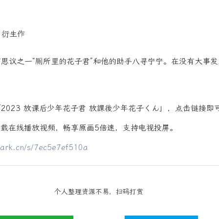
 衍生作
议之一“厕所里的花子君”和他的助手八寻宁宁。在没有大事发
2023 放课后少年花子君 放課後少年花子くん」，点击链接即
下载在线播放视频，畅享原画5倍速，支持电视投屏。
uark.cn/s/7ec5e7ef510a
个人整理资源不易，扫码打赏