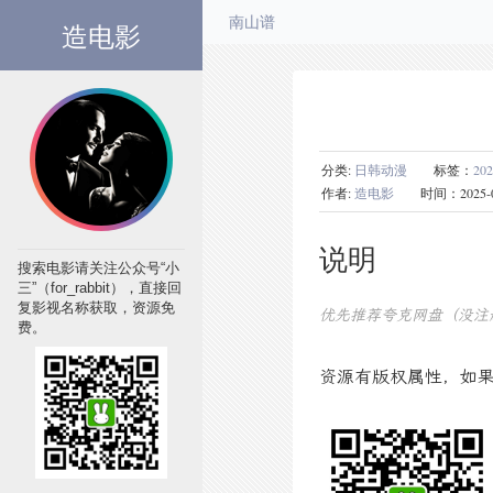
造电影
南山谱
分类:
日韩动漫
标签：
20
作者:
造电影
时间：2025-09-0
说明
搜索电影请关注公众号“小
三”（for_rabbit），直接回
复影视名称获取，资源免
优先推荐夸克网盘（没注
费。
资源有版权属性，如