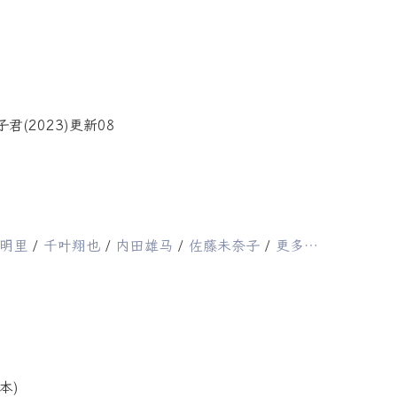
明里
/
千叶翔也
/
内田雄马
/
佐藤未奈子
/
更多…
日本)