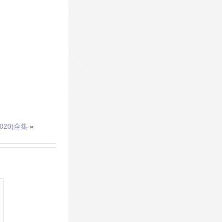
20)全集
»