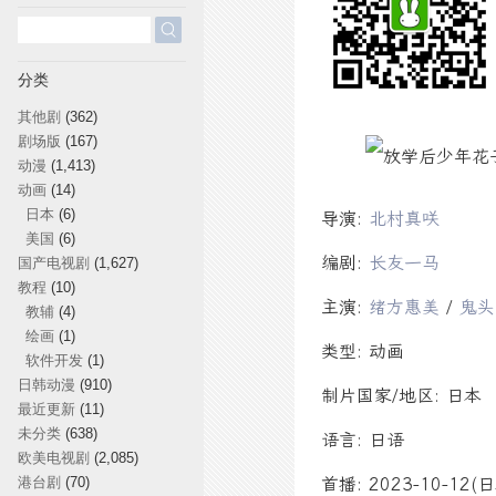
搜
索：
分类
其他剧
(362)
剧场版
(167)
动漫
(1,413)
动画
(14)
日本
(6)
导演:
北村真咲
美国
(6)
编剧:
长友一马
国产电视剧
(1,627)
教程
(10)
主演:
绪方惠美
/
鬼头
教辅
(4)
绘画
(1)
类型: 动画
软件开发
(1)
日韩动漫
(910)
制片国家/地区: 日本
最近更新
(11)
未分类
(638)
语言: 日语
欧美电视剧
(2,085)
港台剧
(70)
首播: 2023-10-12(