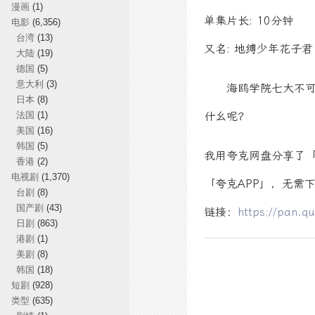
漫画
(1)
单集片长: 10分钟
电影
(6,356)
台湾
(13)
又名: 地缚少年花子君
大陆
(19)
德国
(5)
意大利
(3)
海鸥学院七大不可思
日本
(8)
法国
(1)
什幺呢？
美国
(16)
韩国
(5)
我用夸克网盘分享了「
香港
(2)
电视剧
(1,370)
「夸克APP」，无需
台剧
(8)
国产剧
(43)
链接：
https://pan.q
日剧
(863)
港剧
(1)
美剧
(8)
韩国
(18)
短剧
(928)
类型
(635)