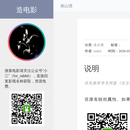
造电影
南山谱
分类:
未分类
标签：
作者:
mukti
时间：2026-03-31
说明
搜索电影请关注公众号“小
三”（for_rabbit），直接回
复影视名称获取，资源免
优先推荐夸克网盘（没注
费。
资源有版权属性，如