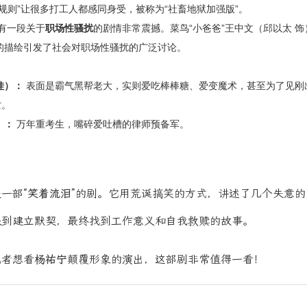
规则”让很多打工人都感同身受，被称为“社畜地狱加强版”。
有一段关于
职场性骚扰
的剧情非常震撼。菜鸟“小爸爸”王中文（邱以太 
的描绘引发了社会对职场性骚扰的广泛讨论。
娃）：
表面是霸气黑帮老大，实则爱吃棒棒糖、爱变魔术，甚至为了见刚
亡。
）：
万年重考生，嘴碎爱吐槽的律师预备军。
是一部
“笑着流泪”
的剧。它用荒诞搞笑的方式，讲述了几个失意的
眼到建立默契，最终找到工作意义和自我救赎的故事。
或者想看
杨祐宁
颠覆形象的演出，这部剧非常值得一看！