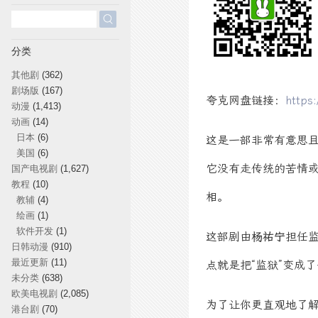
搜
索：
分类
其他剧
(362)
剧场版
(167)
夸克网盘链接：
https
动漫
(1,413)
动画
(14)
日本
(6)
这是一部非常有意思且
美国
(6)
它没有走传统的苦情
国产电视剧
(1,627)
教程
(10)
相。
教辅
(4)
绘画
(1)
软件开发
(1)
这部剧由
杨祐宁
担任
日韩动漫
(910)
最近更新
(11)
点就是把“监狱”变成
未分类
(638)
欧美电视剧
(2,085)
为了让你更直观地了
港台剧
(70)