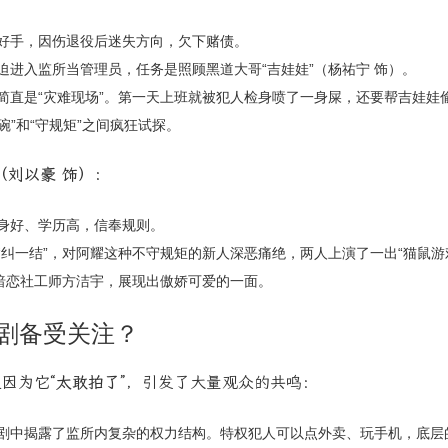
好手，因伤退役后迷失方向，欠下赌债。
迫进入监所当管理员，任务是照顾黑道大哥“吉娃娃”（杨祐宁 饰）。
简直是“灾难现场”。第一天上班就被犯人检身喷了一身屎，还要帮吉娃娃
碗”和“守规矩”之间疯狂试探。
（刘以豪 饰）：
身好、学历高，信奉规则。
“纠一结”，对阿耀这种不守规矩的新人深恶痛绝，两人上演了一出“猫鼠游
暗恋社工师方洁宇，展现出傲娇可爱的一面。
剧备受关注？
更因为它
“太敢拍了”
，引发了大量观众的共鸣：
剧中揭露了监所内复杂的权力结构。特权犯人可以点外卖、玩手机，底层