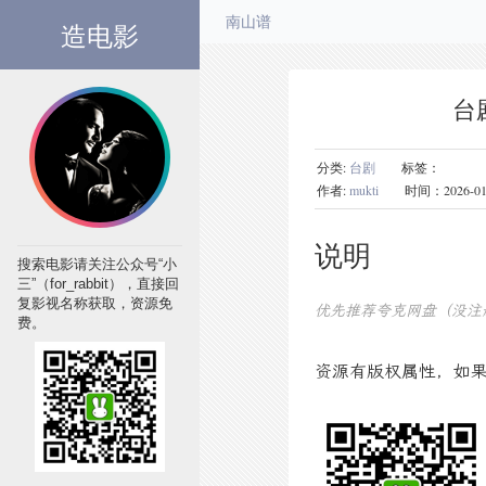
造电影
南山谱
台
分类:
台剧
标签：
作者:
mukti
时间：2026-01-12
说明
搜索电影请关注公众号“小
三”（for_rabbit），直接回
复影视名称获取，资源免
优先推荐夸克网盘（没注
费。
资源有版权属性，如