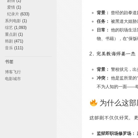
剧情
(1)
爱情
(1)
背景：
曾经的跆拳道
纪录片
(633)
系列电影
(1)
任务：
被黑道大姐胁
综艺
(1,093)
日常：
他的职场生活
重点剧
(1)
物、书籍），在“保饭
韩剧
(471)
音乐
(111)
2. 完美教诲师姜一杰
书签
背景：
警校状元，出
博客飞行
冲突：
他是监所里的
电影城市
不为人知的一面——
为什么这部
这部剧不仅仅好笑，
监狱即职场修罗场：