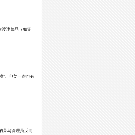
偷渡违禁品（如宠
戏”。但姜一杰也有
的菜鸟管理员反而