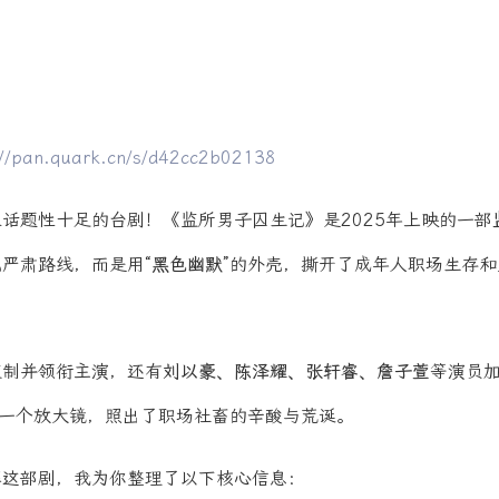
://pan.quark.cn/s/d42cc2b02138
话题性十足的台剧！《监所男子囚生记》是2025年上映的一部
或严肃路线，而是用
“黑色幽默”
的外壳，撕开了成年人职场生存和
监制并领衔主演，还有
刘以豪、陈泽耀、张轩睿、詹子萱
等演员
了一个放大镜，照出了职场社畜的辛酸与荒诞。
解这部剧，我为你整理了以下核心信息：