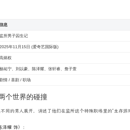
信息
监所男子囚生记
2025年11月15日 (爱奇艺国际版)
高炳权
杨祐宁、刘以豪、陈泽耀、张轩睿、詹子萱
剧情 / 喜剧 / 职场
两个世界的碰撞
不同的男人展开，讲述了他们在监所这个特殊职场里的“生存游戏
陈泽耀 饰）：