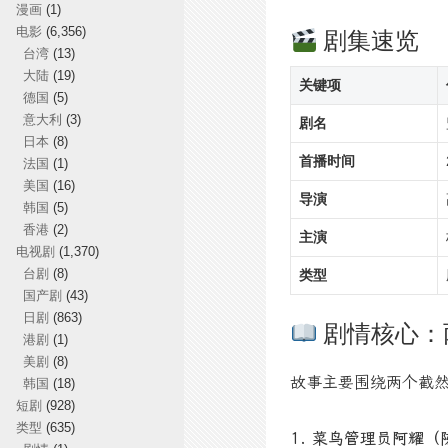
漫画
(1)
电影
(6,356)
剧集速览
台湾
(13)
大陆
(19)
关键项
德国
(5)
意大利
(3)
剧名
日本
(8)
首播时间
法国
(1)
美国
(16)
导演
韩国
(5)
香港
(2)
主演
电视剧
(1,370)
台剧
(8)
类型
国产剧
(43)
日剧
(863)
剧情核心：
港剧
(1)
美剧
(8)
故事主要围绕两个截然
韩国
(18)
短剧
(928)
类型
(635)
1. 菜鸟管理员阿耀（