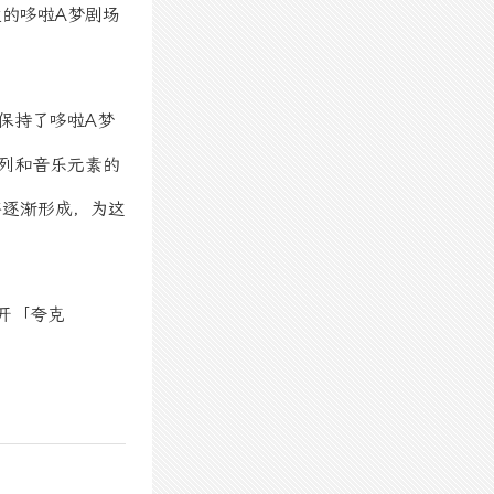
的哆啦A梦剧场
保持了哆啦A梦
列和音乐元素的
将逐渐形成，为这
开「夸克