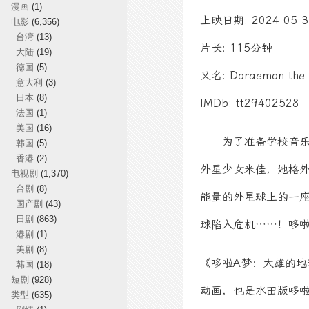
漫画
(1)
上映日期: 2024-05-3
电影
(6,356)
台湾
(13)
片长: 115分钟
大陆
(19)
德国
(5)
又名: Doraemon the M
意大利
(3)
日本
(8)
IMDb: tt29402528
法国
(1)
美国
(16)
为了准备学校音乐会
韩国
(5)
香港
(2)
外星少女米佳，她格
电视剧
(1,370)
台剧
(8)
能量的外星球上的一
国产剧
(43)
日剧
(863)
球陷入危机……！哆
港剧
(1)
美剧
(8)
《哆啦A梦：大雄的地
韩国
(18)
短剧
(928)
动画，也是水田版哆啦
类型
(635)