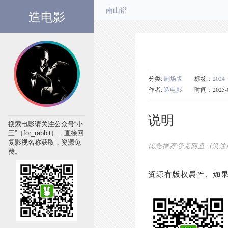
造电影
南山谱
分类:
剧场版
标签：
2024
作者:
造电影
时间：2025-09-0
说明
搜索电影请关注公众号“小
三”（for_rabbit），直接回
复影视名称获取，资源免
优先推荐夸克网盘（没注
费。
资源有版权属性，如