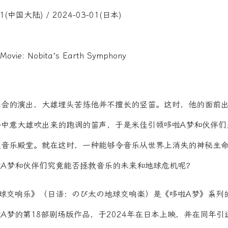
1(中国大陆) / 2024-03-01(日本)
ovie: Nobita’s Earth Symphony
的演出，大雄埋头苦练他并不擅长的竖笛。这时，他的面前出
外中意大雄吹出来的跑调的笛声，于是米佳引领哆啦A梦和伙伴们
座音乐殿堂。就在这时，一种能够令音乐从世界上消失的神秘生
啦A梦和伙伴们究竟能否拯救音乐的未来和地球危机呢？
球交响乐》（日语：のび太の地球交响楽）是《哆啦A梦》系列的
A梦的第18部剧场版作品，于2024年在日本上映，并在同年引