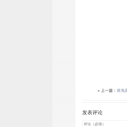
« 上一篇：
摇曳露
发表评论