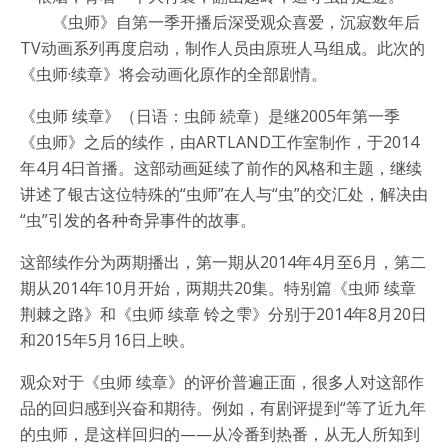
《虫师》自第一季开播后深受观众喜爱，沉寂数年后
TV动画系列再度启动，制作人员由原班人马组成。此次的
《虫师·续章》将会动画化原作的全部剧情。
《虫师 续章》（日语：虫師 続章）是继2005年第一季
《虫师》之后的续作，由ARTLAND工作室制作，于2014
年4月4日首播。这部动画延续了前作的风格和主题，继续
讲述了银古这位特殊的“虫师”在人与“虫”的交汇处，解决由
“虫”引发的各种奇异事件的故事。
这部续作分为两期播出，第一期从2014年4月至6月，第二
期从2014年10月开始，两期共20集。特别篇《虫师 续章
荆棘之路》和《虫师 续章 铃之雫》分别于2014年8月20日
和2015年5月16日上映。
观众对于《虫师 续章》的评价普遍正面，很多人对这部作
品的回归感到兴奋和期待。例如，有剧评提到“等了近九年
的虫师，是这样回归的——从冷番到热番，从无人所知到