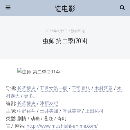
造电影
2025年9月5日 • 没有评论
虫师 第二季(2014)
导演:
长滨博史
/
五月女浩一朗
/
下司泰弘
/
木村延景
/
木
村泰大
/
更多…
编剧:
长滨博史
/
漆原友纪
主演:
中野裕斗
/
土井美加
/
泽城美雪
/
上田祐司
类型: 剧情 / 动画 / 悬疑 / 奇幻
官方网站:
http://www.mushishi-anime.com/