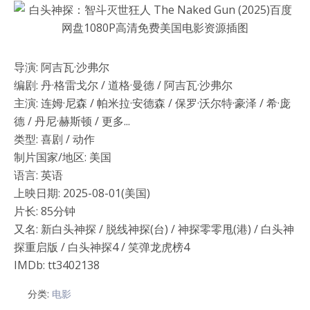
导演: 阿吉瓦·沙弗尔
编剧: 丹·格雷戈尔 / 道格·曼德 / 阿吉瓦·沙弗尔
主演: 连姆·尼森 / 帕米拉·安德森 / 保罗·沃尔特·豪泽 / 希·庞
德 / 丹尼·赫斯顿 / 更多...
类型: 喜剧 / 动作
制片国家/地区: 美国
语言: 英语
上映日期: 2025-08-01(美国)
片长: 85分钟
又名: 新白头神探 / 脱线神探(台) / 神探零零甩(港) / 白头神
探重启版 / 白头神探4 / 笑弹龙虎榜4
IMDb: tt3402138
分类:
电影