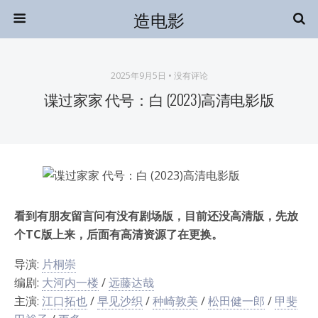
造电影
2025年9月5日 • 没有评论
谍过家家 代号：白 (2023)高清电影版
看到有朋友留言问有没有剧场版，目前还没高清版，先放
个TC版上来，后面有高清资源了在更换。
导演:
片桐崇
编剧:
大河内一楼
/
远藤达哉
主演:
江口拓也
/
早见沙织
/
种崎敦美
/
松田健一郎
/
甲斐