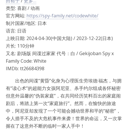
田裕子
/
更多…
类型: 喜剧 / 动画
官方网站:
https://spy-family.net/codewhite/
制片国家/地区: 日本
语言: 日语
上映日期: 2024-04-30(中国大陆) / 2023-12-22(日本)
片长: 110分钟
又名: 剧场版 间谍过家家 代号：白 / Gekijoban Spy x
Family Code: White
IMDb: tt26684398
出色的间谍“黄昏”化身为心理医生劳埃德·福杰，与拥
有“读心术”的超能力女孩阿尼亚、杀手约尔组成各怀秘密
但意外温馨的“伪装家庭”，在共同经历笑料百出的家庭闹
剧后，将踏上第一次“家庭旅行”。然而，在愉快的旅途
中，阿尼亚却发现了一个可能会撼动世界和平的“秘密”，
令人措手不及的大危机事件来袭！世界的命运，又一次掌
握在了这意外不断的临时一家人手中！