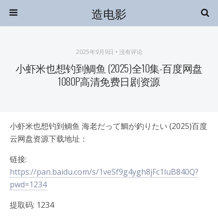
造电影
2025年9月9日 • 没有评论
小虾米也想钓到鲷鱼 (2025)全10集-百度网盘
1080P高清免费日剧资源
小虾米也想钓到鲷鱼 海老だって鯛が釣りたい (2025)百度
云网盘资源下载地址：
链接:
https://pan.baidu.com/s/1veSf9g4ygh8jFc1luB840Q?
pwd=1234
提取码: 1234