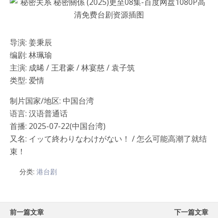
导演: 姜秉辰
编剧: 林珮瑜
主演: 成晞 / 王君豪 / 林宴慈 / 袁子筑
类型: 爱情
制片国家/地区: 中国台湾
语言: 汉语普通话
首播: 2025-07-22(中国台湾)
又名: イッて終わりなわけがない！ / 怎么可能高潮了就结
束！
分类:
港台剧
前一篇文章
下一篇文章