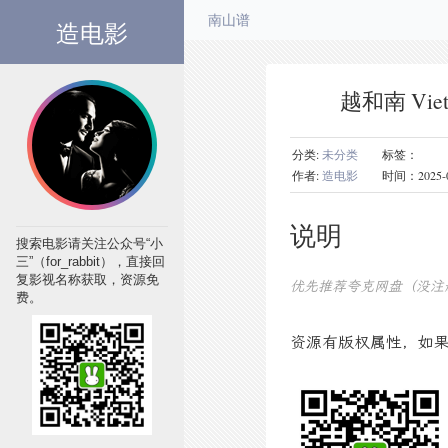
造电影
南山谱
越和南 Vie
分类:
未分类
标签：
作者:
造电影
时间：2025-09-0
说明
搜索电影请关注公众号“小
三”（for_rabbit），直接回
复影视名称获取，资源免
优先推荐夸克网盘（没注
费。
资源有版权属性，如