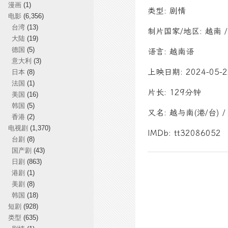
漫画
(1)
类型: 剧情
电影
(6,356)
台湾
(13)
制片国家/地区: 越南 / 
大陆
(19)
德国
(5)
语言: 越南语
意大利
(3)
上映日期: 2024-05-
日本
(8)
法国
(1)
片长: 129分钟
美国
(16)
韩国
(5)
又名: 越与南(港/台) / T
香港
(2)
电视剧
(1,370)
IMDb: tt32086052
台剧
(8)
国产剧
(43)
日剧
(863)
港剧
(1)
美剧
(8)
韩国
(18)
短剧
(928)
类型
(635)