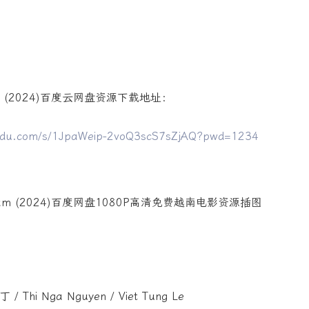
Nam (2024)百度云网盘资源下载地址：
aidu.com/s/1JpaWeip-2voQ3scS7sZjAQ?pwd=1234
Thi Nga Nguyen / Viet Tung Le